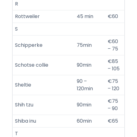
R
Rottweiler
45 min
€60
S
€60
Schipperke
75min
– 75
€85
Schotse collie
90min
– 105
90 –
€75
Sheltie
120min
– 120
€75
Shih tzu
90min
– 90
Shiba inu
60min
€65
T