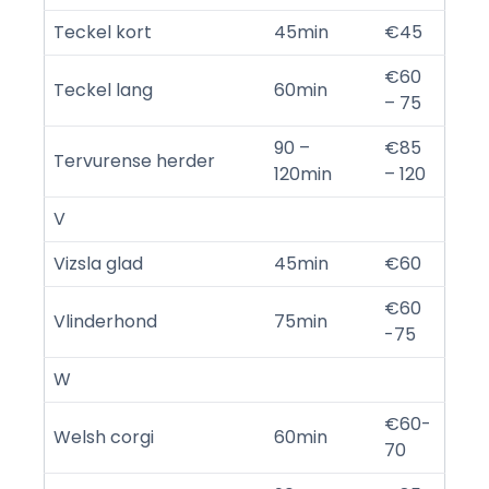
Teckel kort
45min
€45
€60
Teckel lang
60min
– 75
90 –
€85
Tervurense herder
120min
– 120
V
Vizsla glad
45min
€60
€60
Vlinderhond
75min
-75
W
€60-
Welsh corgi
60min
70