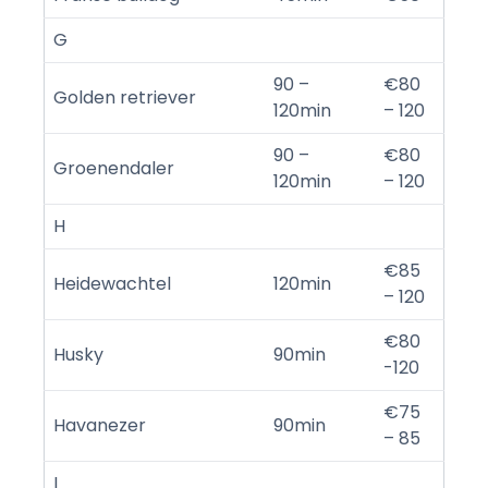
G
90 –
€80
Golden retriever
120min
– 120
90 –
€80
Groenendaler
120min
– 120
H
€85
Heidewachtel
120min
– 120
€80
Husky
90min
-120
€75
Havanezer
90min
– 85
I