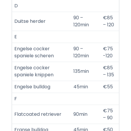
D
90 –
€85
Duitse herder
120min
– 120
E
Engelse cocker
90 –
€75
spaniele scheren
120min
-120
Engelse cocker
€85
135min
spaniele knippen
– 135
Engelse bulldog
45min
€55
F
€75
Flatcoated retriever
90min
– 90
Franse bulldog
45min
€50