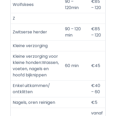
90 –
€85
Wolfskees
120min
– 120
Z
90 – 120
€85
Zwitserse herder
min
– 120
Kleine verzorging
Kleine verzorging voor
kleine honden:Wassen,
60 min
€45
voeten, nagels en
hoofd bijknippen
Enkel uitkammen/
€40
ontklitten
– 60
Nagels, oren reinigen
€5
vanaf